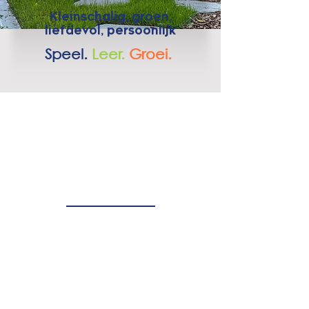
Kleinschalig, groen,
liefdevol, persoonlijk
Speel.
Leer.
Groei.
Ruimte om jezelf
te zijn
Bij De Groene Wereld
geloven wij dat elk kind zijn
eigen pad bewandelt. We
stimuleren de ontwikkeling
door gevarieerde