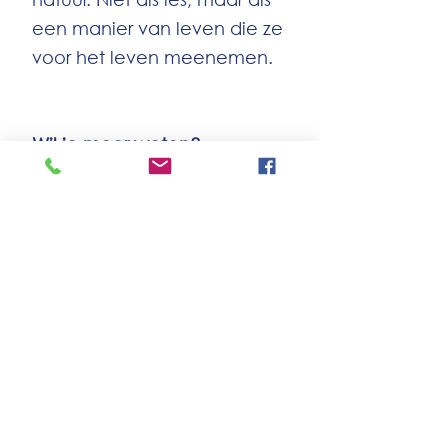
een manier van leven die ze
voor het leven meenemen.
Wil je meer weten?
Plan een
rondleiding
en
ervaar zelf wat onze visie in
de praktijk betekent. Of
vraag ons pedagogisch
beleidsplan op.
Vraag pedagogisch beleidsplan op