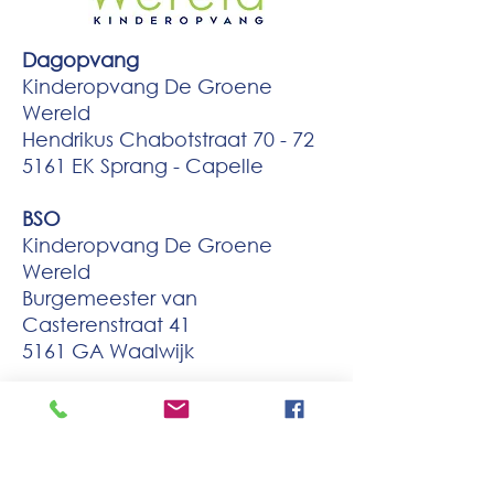
Dagopvang
Kinderopvang De Groene
Wereld
Hendrikus Chabotstraat 70 - 72
5161 EK Sprang - Capelle
BSO
Kinderopvang De Groene
Wereld
Burgemeester van
Casterenstraat 41
5161 GA Waalwijk
Tel:
0416 53 34 03
Email:
i
nfo@kovdegroenewereld.nl